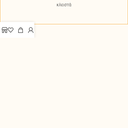
κλειστά
Πολιτική Απορρήτου
Προστασία Προσωπικών Δεδομένων
Ανάλυση Cookies
Διακήρυξη Πολιτικής Ασφάλειας Τροφίμων
Μέλι Χελμός
2026
| Website by
Cut.gr
.