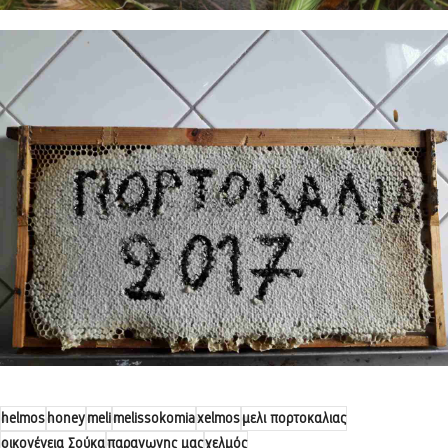
helmos
honey
meli
melissokomia
xelmos
μελι πορτοκαλιας
οικογένεια Σούκα
παραγωγης μας
χελμός