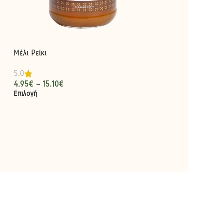
Μέλι Ρείκι
5.0
4.95
€
–
15.10
€
Επιλογή