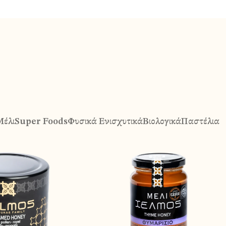
Μέλι
Super Foods
Φυσικά Ενισχυτικά
Βιολογικά
Παστέλια