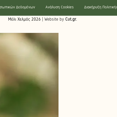
οσωπικών Δεδομένων
Ανάλυση Cookies
Διακήρυξη Πολιτικ
Μέλι Χελμός
2026
| Website by
Cut.gr
.