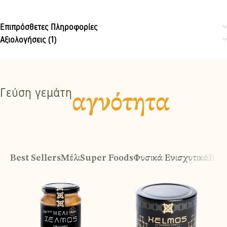
Επιπρόσθετες Πληροφορίες
Αξιολογήσεις (1)
Γεύση γεμάτη
αγνότητα
Best Sellers
Μέλι
Super Foods
Φυσικά Ενισχυτικά
Βιολ