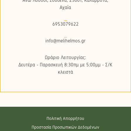
Άνω Λουσοί, Σουδενά, 25001, Καλάβρυτα,
Αχαΐα
6953079622
info@melihelmos.gr
Ωράριο Λειτουργίας:
Δευτέρα - Παρασκευή 8:30πμ με 5:00μμ - Σ/K
κλειστά
Πολιτική Απορρήτου
Προστασία Προσωπικών Δεδομένων