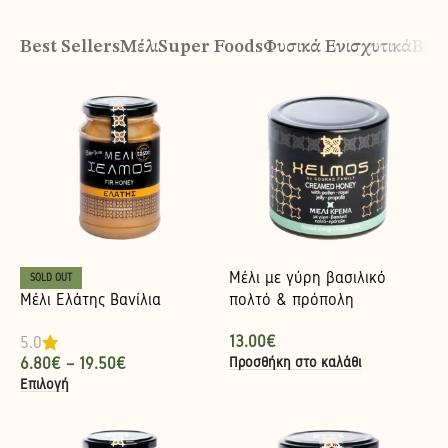
Best Sellers
Μέλι
Super Foods
Φυσικά Ενισχυτικά
Βιολ
Μέλι με γύρη βασιλικό
SOLD OUT
Μέλι Ελάτης Βανίλια
πολτό & πρόπολη
13.00
€
5.0
Προσθήκη στο καλάθι
6.80
€
–
19.50
€
Επιλογή