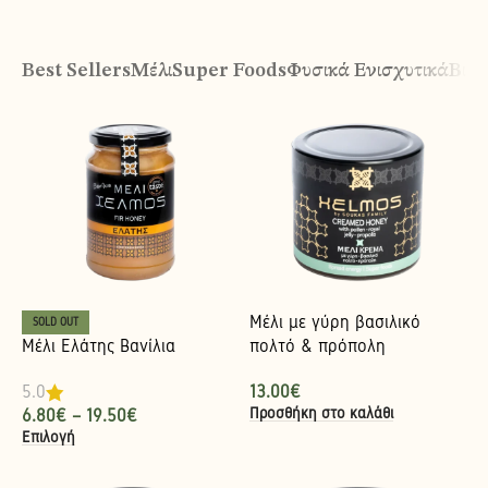
Best Sellers
Μέλι
Super Foods
Φυσικά Ενισχυτικά
Βιολ
Μέλι με γύρη βασιλικό
SOLD OUT
Μέλι Ελάτης Βανίλια
πολτό & πρόπολη
13.00
€
5.0
Προσθήκη στο καλάθι
6.80
€
–
19.50
€
Επιλογή