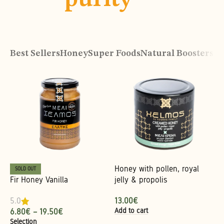
Best Sellers
Honey
Super Foods
Natural Boosters
Or
Honey with pollen, royal
SOLD OUT
Fir Honey Vanilla
jelly & propolis
13.00
€
5.0
Add to cart
6.80
€
–
19.50
€
Selection