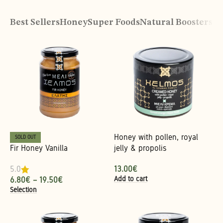
Best Sellers
Honey
Super Foods
Natural Boosters
Or
Honey with pollen, royal
SOLD OUT
Fir Honey Vanilla
jelly & propolis
13.00
€
5.0
Add to cart
6.80
€
–
19.50
€
Selection