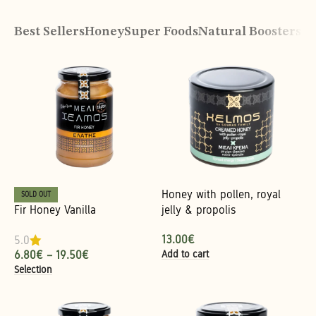
Best Sellers
Honey
Super Foods
Natural Boosters
Or
Honey with pollen, royal
SOLD OUT
Fir Honey Vanilla
jelly & propolis
13.00
€
5.0
Add to cart
6.80
€
–
19.50
€
Selection