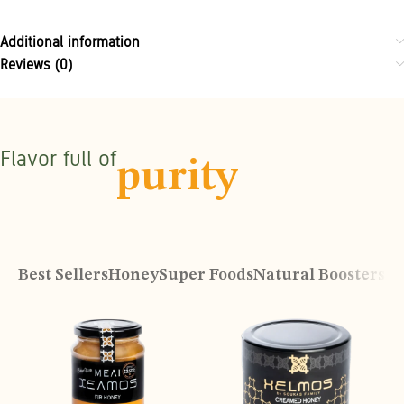
Additional information
Reviews (0)
Flavor full of
purity
Best Sellers
Honey
Super Foods
Natural Boosters
Or