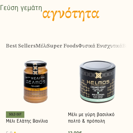
Γεύση γεμάτη
αγνότητα
Best Sellers
Μέλι
Super Foods
Φυσικά Ενισχυτικά
Βιολ
Μέλι με γύρη βασιλικό
SOLD OUT
Μέλι Ελάτης Βανίλια
πολτό & πρόπολη