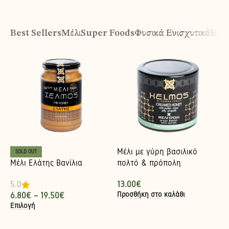
Best Sellers
Μέλι
Super Foods
Φυσικά Ενισχυτικά
Βιολ
Μέλι με γύρη βασιλικό
SOLD OUT
Μέλι Ελάτης Βανίλια
πολτό & πρόπολη
13.00
€
5.0
Προσθήκη στο καλάθι
6.80
€
–
19.50
€
Επιλογή