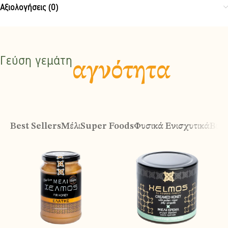
Αξιολογήσεις (0)
Γεύση γεμάτη
αγνότητα
Best Sellers
Μέλι
Super Foods
Φυσικά Ενισχυτικά
Βιολ