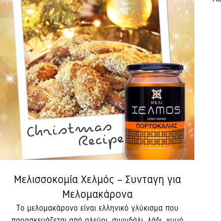
Μελισσοκομία Χελμός – Συνταγη για
Μελομακάρονα
Το μελομακάρονο είναι ελληνικό γλύκισμα που
παρασκευάζεται από αλεύρι, σιμιγδάλι, λάδι, χυμό