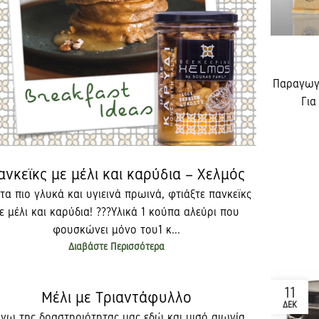
Παραγωγή
Για 
ανκεϊκς με μέλι και καρύδια – Χελμός
 τα πιο γλυκά και υγιεινά πρωινά, φτιάξτε πανκεϊκς
ε μέλι και καρύδια! ??​ ?Υλικά ​ 1 κούπα αλεύρι που
φουσκώνει μόνο του​ 1 κ...
Διαβάστε Περισσότερα
11
Μέλι με Τριαντάφυλλο
ΔΕΚ
γω της δραστηριότητας μας εδώ και μισό αιωνία