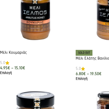
Μέλι Κουμαριάς
SOLD OUT
Μέλι Ελάτης Βανίλι
5.0
4.95
€
–
15.10
€
5.0
Επιλογή
6.80
€
–
19.50
€
Επιλογή