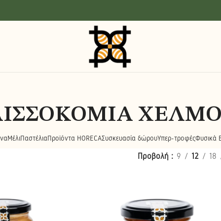
ΙΣΣΟΚΟΜΙΑ ΧΕΛΜΟ
να
Μέλι
Παστέλια
Προϊόντα HORECA
Συσκευασία δώρου
Υπερ-τροφές
Φυσικά Ε
Προβολή
9
12
18