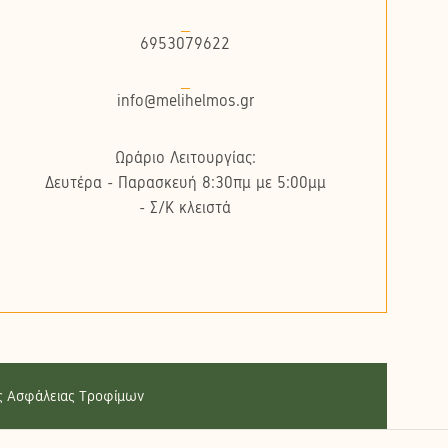
6953079622
info@melihelmos.gr
Ωράριο Λειτουργίας:
Δευτέρα - Παρασκευή 8:30πμ με 5:00μμ
- Σ/K κλειστά
ής Ασφάλειας Τροφίμων