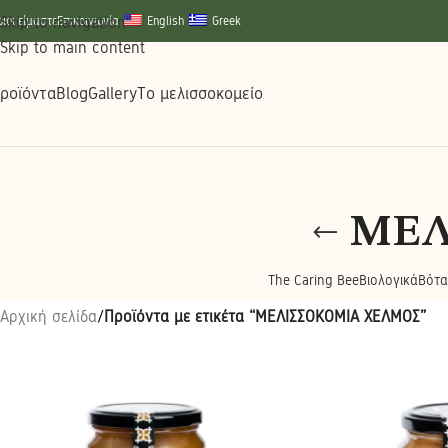
Skip to navigation
οιοι είμαστε
Επικοινωνία
English
Greek
Skip to main content
ροϊόντα
Blog
Gallery
Το μελισσοκομείο
ΜΕΛ
The Caring Bee
Βιολογικά
Βότα
Αρχική σελίδα
/
Προϊόντα με ετικέτα “ΜΕΛΙΣΣΟΚΟΜΙΑ ΧΕΛΜΟΣ”