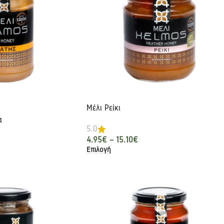
Μέλι Ρείκι
α
5.0
4.95
€
–
15.10
€
Επιλογή