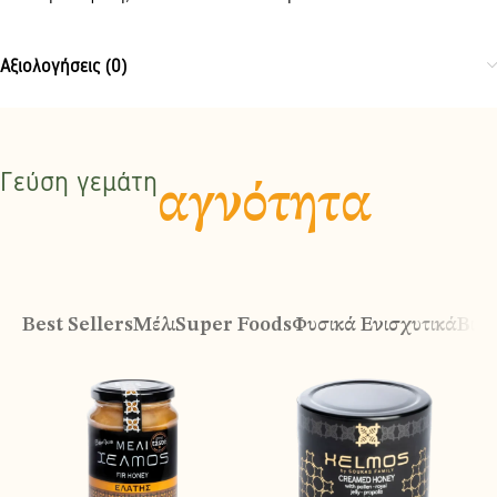
Αξιολογήσεις (0)
Γεύση γεμάτη
αγνότητα
Best Sellers
Μέλι
Super Foods
Φυσικά Ενισχυτικά
Βιολ