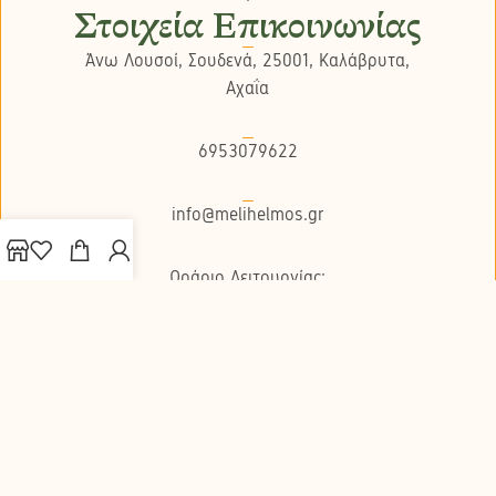
Στοιχεία Επικοινωνίας
Άνω Λουσοί, Σουδενά, 25001, Καλάβρυτα,
Αχαΐα
6953079622
info@melihelmos.gr
Ωράριο Λειτουργίας:
Δευτέρα - Παρασκευή 8:30πμ με 5:00μμ - Σ/K
κλειστά