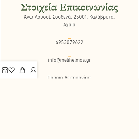
Στοιχεία Επικοινωνίας
Άνω Λουσοί, Σουδενά, 25001, Καλάβρυτα,
Αχαΐα
6953079622
info@melihelmos.gr
Ωράριο Λειτουργίας:
Δευτέρα - Παρασκευή 8:30πμ με 5:00μμ - Σ/K
κλειστά