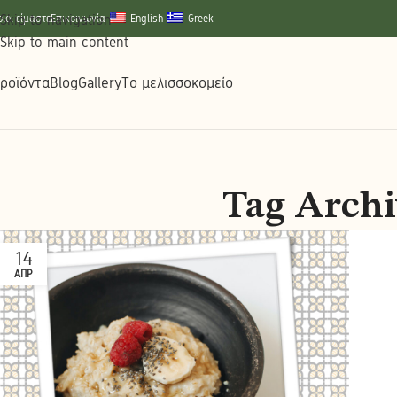
Skip to navigation
οιοι είμαστε
Επικοινωνία
English
Greek
Skip to main content
ροϊόντα
Blog
Gallery
Το μελισσοκομείο
Tag Archi
14
ΑΠΡ