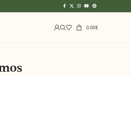
0.00
€
lmos