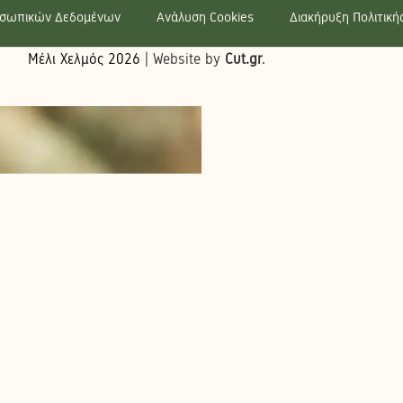
οσωπικών Δεδομένων
Ανάλυση Cookies
Διακήρυξη Πολιτικ
Μέλι Χελμός
2026
| Website by
Cut.gr
.