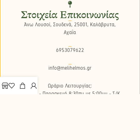
Στοιχεία Επικοινωνίας
Άνω Λουσοί, Σουδενά, 25001, Καλάβρυτα,
Αχαΐα
6953079622
info@melihelmos.gr
Ωράριο Λειτουργίας:
Δευτέρα - Παρασκευή 8:30πμ με 5:00μμ - Σ/K
κλειστά