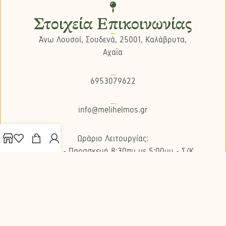
Στοιχεία Επικοινωνίας
Άνω Λουσοί, Σουδενά, 25001, Καλάβρυτα,
Αχαΐα
6953079622
info@melihelmos.gr
Ωράριο Λειτουργίας:
Δευτέρα - Παρασκευή 8:30πμ με 5:00μμ - Σ/K
κλειστά