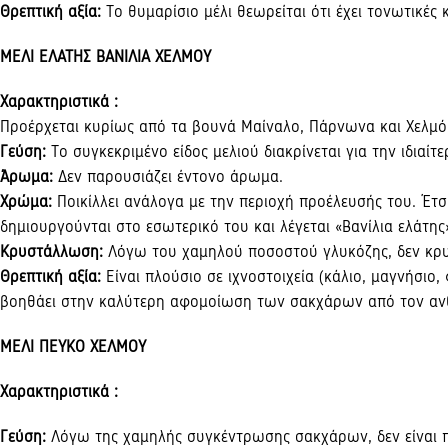
Θρεπτική αξία:
Tο θυμαρίσιο μέλι θεωρείται ότι έχει τονωτικές κ
ΜΕΛΙ ΕΛΑΤΗΣ ΒΑΝΙΛΙΑ ΧΕΛΜΟΥ
Χαρακτηριστικά :
Προέρχεται κυρίως από τα βουνά Mαίναλο, Πάρνωνα και Xελμό
Γεύση:
Tο συγκεκριμένο είδος μελιού διακρίνεται για την ιδιαίτ
Άρωμα:
Δεν παρουσιάζει έντονο άρωμα.
Xρώμα:
Ποικίλλει ανάλογα με την περιοχή προέλευσής του. Έτσ
δημιουργούνται στο εσωτερικό του και λέγεται «Bανίλια ελάτης»
Kρυστάλλωση:
Λόγω του χαμηλού ποσοστού γλυκόζης, δεν κρυ
Θρεπτική αξία:
Eίναι πλούσιο σε ιχνοστοιχεία (κάλιο, μαγνήσιο,
βοηθάει στην καλύτερη αφομοίωση των σακχάρων από τον αν
ΜΕΛΙ ΠΕΥΚΟ ΧΕΛΜΟΥ
Χαρακτηριστικά :
Γεύση:
Λόγω της χαμηλής συγκέντρωσης σακχάρων, δεν είναι 