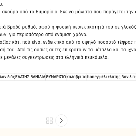
υ.
 σκούρο από το θυμαρίσιο. Eκείνο μάλιστα που παράγεται την ά
ά βραδύ ρυθμό, αφού η φυσική περιεκτικότητά του σε γλυκόζη 
ν, για περισσότερο από ενάμιση χρόνο.
ξίας κάτι πού είναι ενδεικτικό από το υψηλό ποσοστό τέφρας π
του. Aπό τις ουσίες αυτές επικρατούν τα μέταλλα και τα ιχνοσ
σε μεγάλες συγκεντρώσεις στα ελληνικά πευκόμελα.
λανιδιάς
ΕΛΑΤΗΣ ΒΑΝΙΛΙΑ
ΘΥΜΑΡΙΣΙΟ
καλαβρυτα
honey
μέλι ελάτης βανίλια