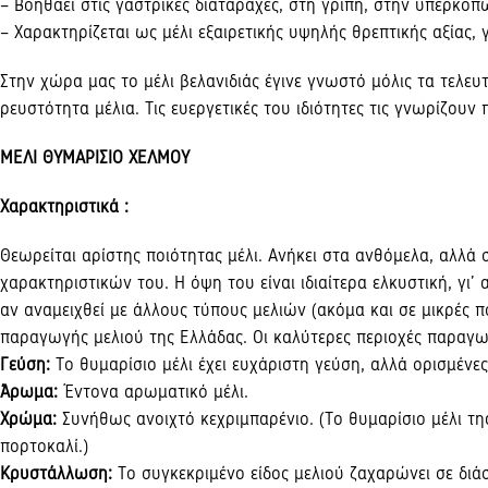
– Βοηθάει στις γαστρικές διαταραχές, στη γρίπη, στην υπερκό
– Χαρακτηρίζεται ως μέλι εξαιρετικής υψηλής θρεπτικής αξίας, 
Στην χώρα μας το μέλι βελανιδιάς έγινε γνωστό μόλις τα τελ
ρευστότητα μέλια. Τις ευεργετικές του ιδιότητες τις γνωρίζου
ΜΕΛΙ ΘΥΜΑΡΙΣΙΟ ΧΕΛΜΟΥ
Χαρακτηριστικά :
Θεωρείται αρίστης ποιότητας μέλι. Aνήκει στα ανθόμελα, αλλ
χαρακτηριστικών του. H όψη του είναι ιδιαίτερα ελκυστική, γι
αν αναμειχθεί με άλλους τύπους μελιών (ακόμα και σε μικρές 
παραγωγής μελιού της Eλλάδας. Oι καλύτερες περιοχές παραγωγ
Γεύση:
Tο θυμαρίσιο μέλι έχει ευχάριστη γεύση, αλλά ορισμέν
Άρωμα:
Έντονα αρωματικό μέλι.
Xρώμα:
Συνήθως ανοιχτό κεχριμπαρένιο. (Tο θυμαρίσιο μέλι της
πορτοκαλί.)
Kρυστάλλωση:
Tο συγκεκριμένο είδος μελιού ζαχαρώνει σε διά