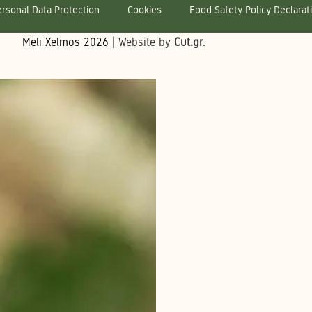
rsonal Data Protection
Cookies
Food Safety Policy Declarat
Meli Xelmos
2026
| Website by
Cut.gr
.