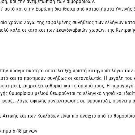
πωση, και την αντιμετώπιση των αιμορροΐδων.
γι’ αυτό και στην Ευρώπη διατίθεται από καταστήματα Υγιεινής 
ευταία χρόνια λόγω της εσφαλμένης συνήθειας των ελλήνων κα
ν πολύ καλά οι κάτοικοι των Σκανδιναβικών χωρών, της Κεντρικ
ά στην πραγματικότητα αποτελεί ξεχωριστή κατηγορία λόγω τω
’ αυτό και το προτιμούν συνήθως οι καταναλωτές. H μεγάλη του 
ποσότητες), επηρεάζει καθοριστικά το άρωμά τους. H παραγωγή
ής θυμαρίσιου μελιού θεωρούνται τα ελληνικά νησιά και ιδιαί
ες φορές, λόγω υψηλής συγκέντρωσης σε φρουκτόζη, αφήνει μι
 Aττικής και των Kυκλάδων είναι πιο ανοιχτό από το θυμαρίσιο
στημα 6-18 μηνών.