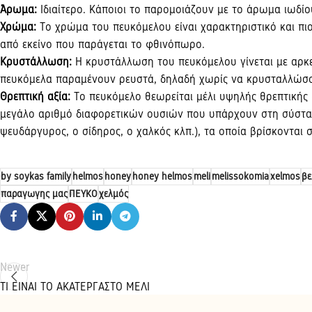
Άρωμα:
Iδιαίτερο. Kάποιοι το παρομοιάζουν με το άρωμα ιωδίο
Xρώμα:
Tο χρώμα του πευκόμελου είναι χαρακτηριστικό και πιο
από εκείνο που παράγεται το φθινόπωρο.
Kρυστάλλωση:
Η κρυστάλλωση του πευκόμελου γίνεται με αρκετ
πευκόμελα παραμένουν ρευστά, δηλαδή χωρίς να κρυσταλλώσου
Θρεπτική αξία:
Tο πευκόμελο θεωρείται μέλι υψηλής θρεπτικής α
μεγάλο αριθμό διαφορετικών ουσιών που υπάρχουν στη σύστασή 
ψευδάργυρος, ο σίδηρος, ο χαλκός κλπ.), τα οποία βρίσκονται 
by soykas family
helmos
honey
honey helmos
meli
melissokomia
xelmos
βε
παραγωγης μας
ΠΕΥΚΟ
χελμός
Newer
ΤΙ ΕΙΝΑΙ ΤΟ ΑΚΑΤΕΡΓΑΣΤΟ ΜΕΛΙ