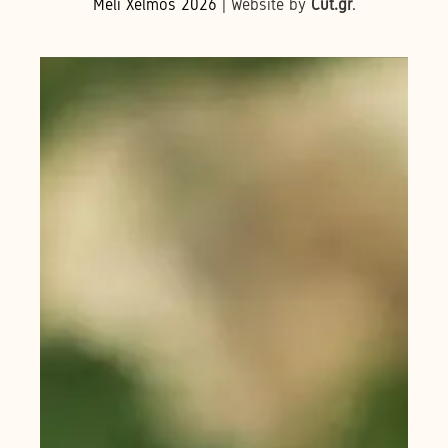
Meli Xelmos
2026
| Website by
Cut.gr
.