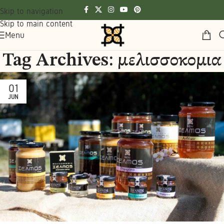
Skip to navigation
Skip to main content
Menu
Tag Archives: μελισσοκομια
01
JUN