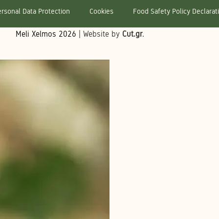
rsonal Data Protection
Cookies
Food Safety Policy Declarat
Meli Xelmos
2026
| Website by
Cut.gr
.