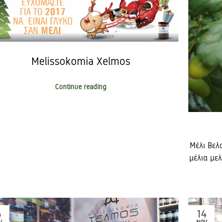
Melissokomia Xelmos
Continue reading
Μέλι Βελα
μέλια με
4
14