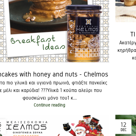
Τ
Ακατέργ
κηρήθρα 
κ
ncakes with honey and nuts - Chelmos
 τα πιο γλυκά και υγιεινά πρωινά, φτιάξτε πανκεϊκς
ε μέλι και καρύδια! ??​ ?Υλικά ​ 1 κούπα αλεύρι που
φουσκώνει μόνο του​ 1 κ...
Continue reading
5
12
C
DEC