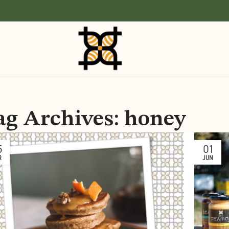
ag Archives: honey
5
01
R
JUN